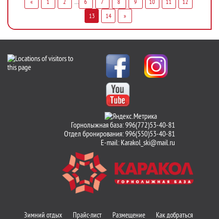
...
«
1
2
6
7
8
9
10
11
12
13
14
»
Горнолыжная база: 996(772)53-40-81
Отдел бронирования: 996(550)53-40-81
E-mail:
Karakol_ski@mail.ru
Зимний отдых
Прайс-лист
Размещение
Как добраться