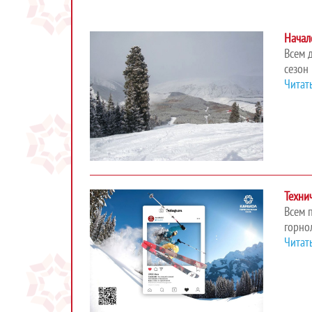
Начал
Всем 
сезон 
Читат
Техни
Всем 
горно
Читат